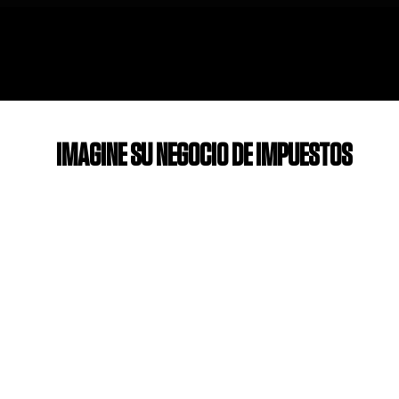
IMAGINE SU NEGOCIO DE IMPUESTOS
"A TODO VAPOR"
Tómate un momento y atrévete a imaginar la
vida de tus sueños: ¿Cómo es?
​¿Más tiempo libre para pasar con tu familia y
seres queridos?
​¿Aplastar ese sentimiento de "hoy no lo tengo
dentro de mí" para siempre y aprovechar energía
ilimitada?